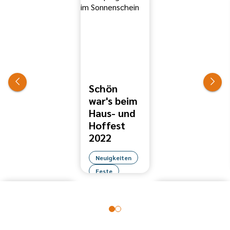
Schön
war's beim
Haus- und
Hoffest
2022
Neuigkeiten
Am 17. Juli
Feste
war großes
Haus- und
Hoffest im
KJK