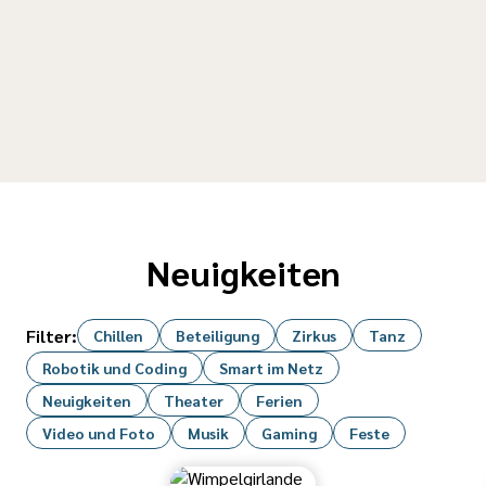
Neuigkeiten
Filter:
Chillen
Beteiligung
Zirkus
Tanz
Robotik und Coding
Smart im Netz
Neuigkeiten
Theater
Ferien
Video und Foto
Musik
Gaming
Feste